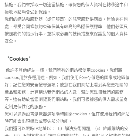
措施。我們會採取一切適當措施，確保您的個人資料在轉移途中和
接收地點均會受到保護。
我們的網站和服務器（或伺服器）的託管服務供應商，無論身在何
處，都受合同條款約束確保其有較高的私隱保護標準。他們必須只
按照我們的指示行事，並採取必要的技術措施來保護您的個人資料
安全。
〝Cookies〞
像許多其他網站一樣，我們所有的網站都使用cookies。我們將
cookies用於多種用途。例如，我們使用它來存儲您的國家或地區偏
好；記住您的安全搜尋選項；使您在我們網站上看到與您更相關的
產品和服務；計算到訪我們網站的人數；幫助您註冊我們的服務
等。這有助於當您瀏覽我們網站時，我們可根據您的個人需求量身
定制更個性化的服務。
您可以通過設置瀏覽器選項隨時關閉cookies，但在使用我們的網站
時可能會出現錯誤或喪失部分功能。
我們還可以跟踪IP地址以：（i）解決技術問題; （ii）維護網站的安
全; （iii）限制某些用戶訪問我們的網站; （iv）更好地了解我們的網