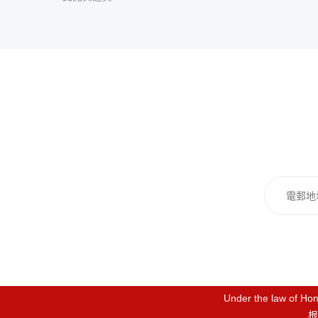
Under the law of Hong
根