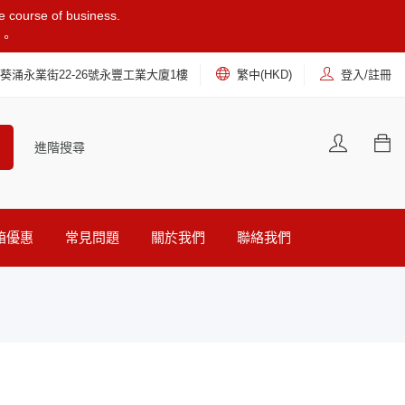
he course of business.
。
葵涌永業街22-26號永豐工業大廈1樓
繁中(HKD)
登入/註冊
進階搜尋
箱優惠
常見問題
關於我們
聯絡我們