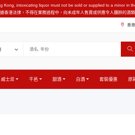
 Kong, intoxicating liquor must not be sold or supplied to a minor in t
據香港法律，不得在業務過程中，向未成年人售賣或供應令人醺醉的酒類
香港
類
威士忌
干邑
甜酒
白酒
套裝優惠
原