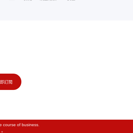
即訂閱
he course of business.
。